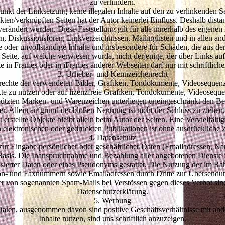
zu verhindern.
punkt der Linksetzung keine illegalen Inhalte auf den zu verlinkenden S
kten/verknüpften Seiten hat der Autor keinerlei Einfluss. Deshalb distanz
verändert wurden. Diese Feststellung gilt für alle innerhalb des eigene
, Diskussionsforen, Linkverzeichnissen, Mailinglisten und in allen a
fte oder unvollständige Inhalte und insbesondere für Schäden, die aus 
r Seite, auf welche verwiesen wurde, nicht derjenige, der über Links auf
 in Frames oder in iFrames anderer Webseiten darf nur mit schriftlic
3. Urheber- und Kennzeichenrecht
errechte der verwendeten Bilder, Grafiken, Tondokumente, Videosequenze
 zu nutzen oder auf lizenzfreie Grafiken, Tondokumente, Videosequen
chützten Marken- und Warenzeichen unterliegen uneingeschränkt den B
r. Allein aufgrund der bloßen Nennung ist nicht der Schluss zu ziehen
st erstellte Objekte bleibt allein beim Autor der Seiten. Eine Vervielf
elektronischen oder gedruckten Publikationen ist ohne ausdrückliche Z
4. Datenschutz
zur Eingabe persönlicher oder geschäftlicher Daten (Emailadressen, Name
r Basis. Die Inanspruchnahme und Bezahlung aller angebotenen Dienste 
ierter Daten oder eines Pseudonyms gestattet. Die Nutzung der im R
efon- und Faxnummern sowie Emailadressen durch Dritte zur Übersendung
nder von sogenannten Spam-Mails bei Verstössen gegen dieses Verbot sin
Datenschutzerklärung.
5. Werbung
Daten, ausgenommen davon sind positive Geschäftsverhältnisse mit and
Inhalte nutzen, sind uns schriftlich anzuzeigen.