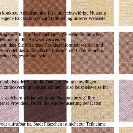
 konkrete Anhaltspunkte für eine rechtswidrige Nutzung
nd eigene Rückschlüsse zur Optimierung unserer Webseite
Angebote für die Besucher einer Webseite freundlicher,
rden und die Ihr Browser verwendet.
gen, dass Sie über neue Cookies informiert werden und
eßen oder das automatische Löschen der Cookies beim
eiten eingeschränkt sein.
aubt ist oder Sie in die Datenerhebung einwilligen.
n zurückverfolgt werden können – also beispielsweise Ihr
s speichern wir jedoch (ohne Personenbezug) Ihre
nternet-Providers. Durch die Anonymisierung der Daten
dr aufrufbar ist. Stadt Plätzchen ist nicht zur Teilnahme