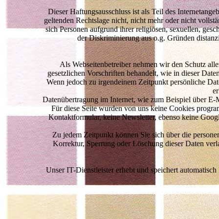
Dieser Haftungsausschluss ist als Teil des Internetang
geltenden Rechtslage nicht, nicht mehr oder nicht vollst
sich Personen aufgrund ihrer religiösen, sexuellen, gesch
der Diskriminierung aus o.g. Gründen distanz
Als Webseitenbetreiber nehmen wir den Schutz alle
gesetzlichen Vorschriften behandelt, wie in dieser Dat
Wenn jedoch zu irgendeinem Zeitpunkt persönliche Date
er
Datenübertragung im Internet, wie zum Beispiel über E-M
Für diese Seite wurden von uns keine Cookies programm
Kontaktformular, keine Newsletter, ebenso keine Googl
Zu jedem Zeitpunkt können Sie sich über die persone
Korrektur, Sperrung oder Löschung dieser Daten ver
Unser IT-Dienstleister erhebt und speichert automatisch