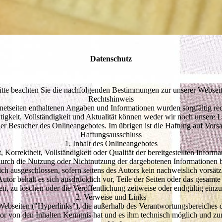
Datenschutz
itte beachten Sie die nachfolgenden Bestimmungen zur unserer Webseit
Rechtshinweis
rnetseiten enthaltenen Angaben und Informationen wurden sorgfältig rec
htigkeit, Vollständigkeit und Aktualität können weder wir noch unsere 
der Besucher des Onlineangebotes. Im übrigen ist die Haftung auf Vorsa
Haftungsausschluss
1. Inhalt des Onlineangebotes
, Korrektheit, Vollständigkeit oder Qualität der bereitgestellten Infor
e durch die Nutzung oder Nichtnutzung der dargebotenen Informationen 
ch ausgeschlossen, sofern seitens des Autors kein nachweislich vorsätzl
Autor behält es sich ausdrücklich vor, Teile der Seiten oder das gesa
en, zu löschen oder die Veröffentlichung zeitweise oder endgültig einzus
2. Verweise und Links
Webseiten ("Hyperlinks"), die außerhalb des Verantwortungsbereiches 
Autor von den Inhalten Kenntnis hat und es ihm technisch möglich und zu