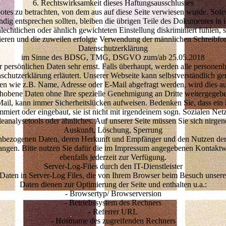
6. Rechtswirksamkeit dieses Haftungsausschlusses
ebotes zu betrachten, von dem aus auf diese Seite verwiesen wurde. Sofe
ändig entsprechen sollten, bleiben die übrigen Teile des Dokumentes in i
lechtlichen oder ähnlich gewichteten Einstellung diskriminiert fühlen, s
ieren und die zuweilen erfolgte Verwendung der männlichen Schreibform
Datenschutzerklärung
im Sinne des BDSG, TMG, DSGVO zum/ab 25.05.2018
r persönlichen Daten sehr ernst. Falls überhaupt, werden alle persone
enschutzerklärung erläutert. Unserer Webseite kann selbstverständlich g
n wie z.B. Name, Adresse oder E-Mail abgefragt werden, wird dies au
hobene Daten ohne Ihre spezielle Genehmigung an Dritte weitergegeb
ail, kann immer Sicherheitslücken aufweisen. Bedenken Sie, dass ein ko
iert oder eingebaut, sie ist nicht mit irgendeinem sogn. Sozialen Netz
eanalysetools oder ähnliches. Auf unserer Seite müssen Sie sich nirgen
Auskunft, Löschung, Sperrung
nbezogenen Daten, deren Herkunft und Empfänger und den Nutzen der 
langen. Bitte nutzen Sie dafür die im Impressum angegebenen Kontakt
ebenfalls jederzeit zur Verfügung.
Server-Log-Files durch den IT-Dienstleister
 Daten in Server-Log Files, die von Ihrem Browser beim Besuch unserer
Daten dienen zur Optimierung der Seite und enthalten u.a.:
- Browsertyp/ Browserversion
- Betriebssystem des Rechners
- Referrer URL
- Hostname des zugreifenden Rechners