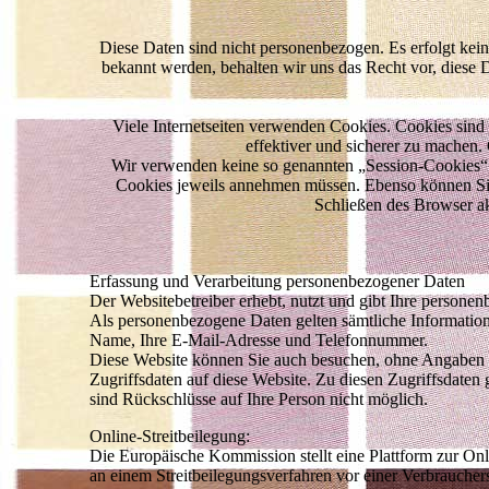
Diese Daten sind nicht personenbezogen. Es erfolgt ke
bekannt werden, behalten wir uns das Recht vor, diese 
Viele Internetseiten verwenden Cookies. Cookies sind 
effektiver und sicherer zu machen.
Wir verwenden keine so genannten „Session-Cookies“ o
Cookies jeweils annehmen müssen. Ebenso können Sie
Schließen des Browser ak
Erfassung und Verarbeitung personenbezogener Daten
Der Websitebetreiber erhebt, nutzt und gibt Ihre persone
Als personenbezogene Daten gelten sämtliche Information
Name, Ihre E-Mail-Adresse und Telefonnummer.
Diese Website können Sie auch besuchen, ohne Angaben z
Zugriffsdaten auf diese Website. Zu diesen Zugriffsdaten
sind Rückschlüsse auf Ihre Person nicht möglich.
Online-Streitbeilegung:
Die Europäische Kommission stellt eine Plattform zur Onlin
an einem Streitbeilegungsverfahren vor einer Verbrauchersc