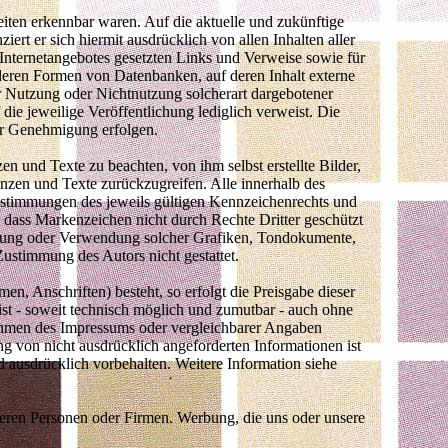
eiten erkennbar waren. Auf die aktuelle und zukünftige
iert er sich hiermit ausdrücklich von allen Inhalten aller
n Internetangebotes gesetzten Links und Verweise sowie für
nderen Formen von Datenbanken, auf deren Inhalt externe
der Nutzung oder Nichtnutzung solcherart dargebotener
 die jeweilige Veröffentlichung lediglich verweist. Die
her Genehmigung erfolgen.
n und Texte zu beachten, von ihm selbst erstellte Bilder,
zen und Texte zurückzugreifen. Alle innerhalb des
estimmungen des jeweils gültigen Kennzeichenrechts und
, dass Markenzeichen nicht durch Rechte Dritter geschützt
ältigung oder Verwendung solcher Grafiken, Tondokumente,
ustimmung des Autors nicht gestattet.
n, Anschriften) besteht, so erfolgt die Preisgabe dieser
ist - soweit technisch möglich und zumutbar - auch ohne
ahmen des Impressums oder vergleichbarer Angaben
 von nicht ausdrücklich angeforderten Informationen ist
d ausdrücklich vorbehalten. Weitere Information siehe
eren Personen oder Firmen. Werbung, die uns oder unsere