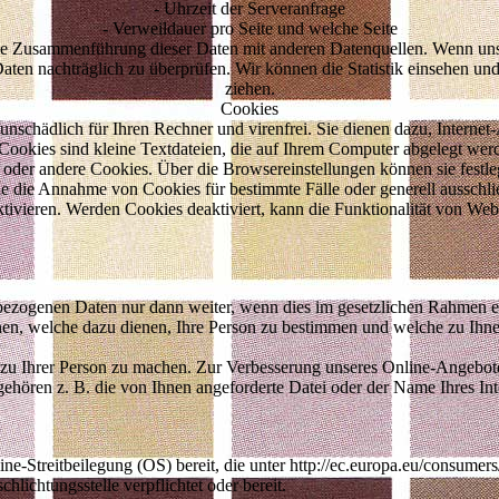
- Uhrzeit der Serveranfrage
- Verweildauer pro Seite und welche Seite
ine Zusammenführung dieser Daten mit anderen Datenquellen. Wenn uns
Daten nachträglich zu überprüfen. Wir können die Statistik einsehen u
ziehen.
Cookies
unschädlich für Ihren Rechner und virenfrei. Sie dienen dazu, Internet-
 Cookies sind kleine Textdateien, die auf Ihrem Computer abgelegt we
der andere Cookies. Über die Browsereinstellungen können sie festle
 die Annahme von Cookies für bestimmte Fälle oder generell ausschli
tivieren. Werden Cookies deaktiviert, kann die Funktionalität von Webs
nbezogenen Daten nur dann weiter, wenn dies im gesetzlichen Rahmen erl
en, welche dazu dienen, Ihre Person zu bestimmen und welche zu Ihne
u Ihrer Person zu machen. Zur Verbesserung unseres Online-Angebote
 gehören z. B. die von Ihnen angeforderte Datei oder der Name Ihres I
e-Streitbeilegung (OS) bereit, die unter http://ec.europa.eu/consumers/o
hlichtungsstelle verpflichtet oder bereit.