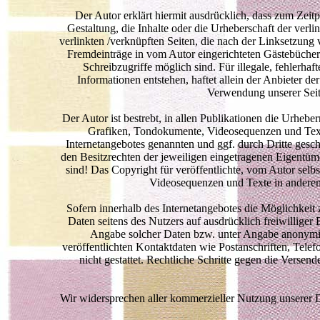
Der Autor erklärt hiermit ausdrücklich, dass zum Zeit
Gestaltung, die Inhalte oder die Urheberschaft der verlin
verlinkten /verknüpften Seiten, die nach der Linksetzung 
Fremdeinträge in vom Autor eingerichteten Gästebüchern
Schreibzugriffe möglich sind. Für illegale, fehlerha
Informationen entstehen, haftet allein der Anbieter de
Verwendung unserer Seite
Der Autor ist bestrebt, in allen Publikationen die Urheb
Grafiken, Tondokumente, Videosequenzen und Texte
Internetangebotes genannten und ggf. durch Dritte ges
den Besitzrechten der jeweiligen eingetragenen Eigentüme
sind! Das Copyright für veröffentlichte, vom Autor selb
Videosequenzen und Texte in anderen 
Sofern innerhalb des Internetangebotes die Möglichkeit 
Daten seitens des Nutzers auf ausdrücklich freiwillige
Angabe solcher Daten bzw. unter Angabe anonymis
veröffentlichten Kontaktdaten wie Postanschriften, Tel
nicht gestattet. Rechtliche Schritte gegen die Verse
Wir widersprechen aller kommerzieller Nutzung unserer 