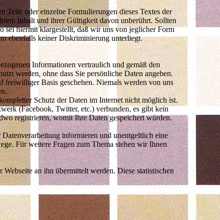
rn Teile oder einzelne Formulierungen dieses Textes der
hrem Inhalt und ihrer Gültigkeit davon unberührt. Sollten
o sei hiermit klargestellt, daß wir uns von jeglicher Form
 ebenfalls keiner Diskriminierung unterliegt.
nbezogenen Informationen vertraulich und gemäß den
enutzt werden, ohne dass Sie persönliche Daten angeben.
f freiwilliger Basis geschehen. Niemals werden von uns
en.
mpletter Schutz der Daten im Internet nicht möglich ist.
werk (Facebook, Twitter, etc.) verbunden, es gibt kein
dwo registrieren, womit Ihre Daten gespeichert würden.
Datenverarbeitung informieren und unentgeltlich eine
wege. Für weitere Fragen zum Thema stehen wir Ihnen
 Webseite an ihn übermittelt werden. Diese statistischen