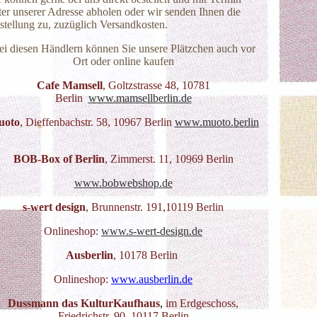
ter unserer Adresse abholen oder wir senden Ihnen die
stellung zu, zuzüglich Versandkosten.
ei diesen Händlern können Sie unsere Plätzchen auch vor
Ort oder online kaufen
Cafe Mamsell
, Goltzstrasse 48, 10781
Berlin
www.mamsellberlin.de
uoto
, Dieffenbachstr. 58, 10967 Berlin
www.muoto.berlin
BOB-Box of Berlin
,
Zimmerst. 11, 10969 Berlin
www.bobwebshop.de
s-wert design
,
Brunnenstr. 191,10119 Berlin
Onlineshop:
www.s-wert-design.de
Ausberlin
, 10178 Berlin
Onlineshop:
www.ausberlin.de
Dussmann das KulturKaufhaus
,
im Erdgeschoss,
Friedrichstr. 90, 10117 Berlin