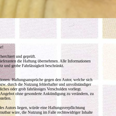
e!
herchiert und geprüft.
Lieferanten die Haftung übernehmen. Alle Informationen
tz und grobe Fahrlässigkeit beschränkt.
mationen. Haftungsansprüche gegen den Autor, welche sich
bzw. durch die Nutzung fehlerhafter und unvollständiger
iches oder grob fahrlässiges Verschulden vorliegt.
mte Angebot ohne gesonderte Ankündigung zu verändern, zu
tellen.
des Autors liegen, würde eine Haftungsverpflichtung
mutbar wäre, die Nutzung im Falle rechtswidriger Inhalte